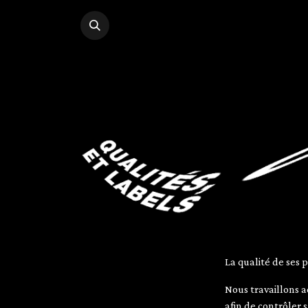
Se rendre au contenu
La qualité de ses 
Nous travaillons a
afin de contrôler 