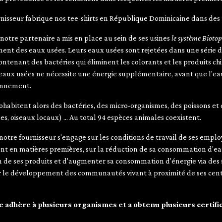
nisseur fabrique nos tee-shirts en République Dominicaine dans des u
 notre partenaire a mis en place au sein de ses usines
le système Bioto
ment des eaux usées. Leurs eaux usées sont rejetées dans une série 
ntenant des bactéries qui éliminent les colorants et les produits c
 eaux usées ne nécessite une énergie supplémentaire, avant que l'e
onnement.
habitent alors des bactéries, des micro-organismes, des poissons e
es, oiseaux locaux) ... Au total 94 espèces animales coexistent.
notre fournisseur s'engage sur les conditions de travail de ses emplo
nt en matières premières, sur la réduction de sa consommation d'ea
n de ses produits et d'augmenter sa consommation d'énergie via des
r le développement des communautés vivant à proximité de ses cen
 adhère à plusieurs organismes et a obtenu plusieurs certific