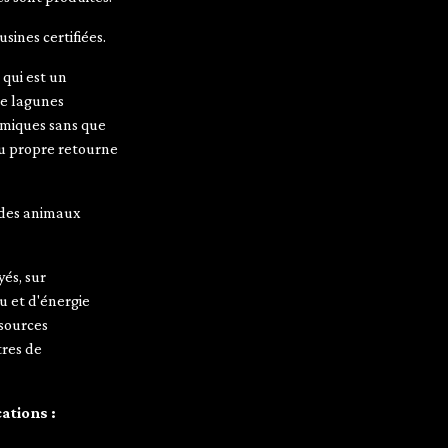
sines certifiées.
p
qui est un
de lagunes
himiques sans que
au propre retourne
t des animaux
yés, sur
u et d'énergie
 sources
tres de
ations :