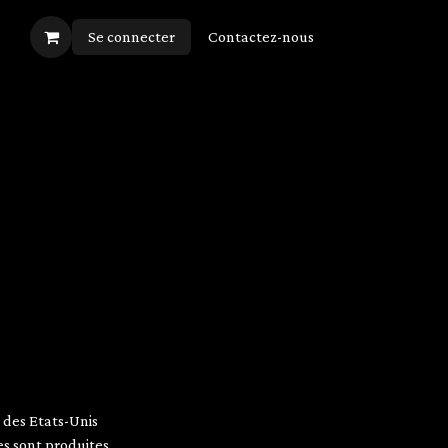
Se connecter
Contactez-nous
K
 des Etats-Unis
es sont produites.